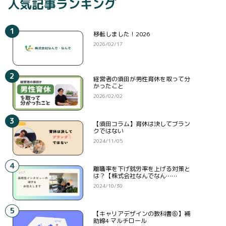
人気記事ランキング
1
移転しました！2026
2026/02/17
2
経営者の須田が男性育休を取って分
かったこと
2026/02/02
3
【須田コラム】育休は決してブラン
クではない
2024/11/05
4
離職率を下げ就労率を上げる対策と
は？【株式会社なんでなん……
2024/10/30
5
【キャリアデザインの教科書⑥】補
助線4 マルチロール