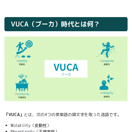
VUCA（ブーカ）時代とは何？
「VUCA」
とは、次の4つの英単語の頭文字を取った造語です。
V
olatility（変動性）
U
ncertainty（不確実性）