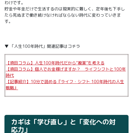
わけです。
貯金や年金だけで生活するのは現実的に難しく、定年後も下手し
たら死ぬまで働き続けなければならない時代に変わっていきま
す。
▼ 「人生100年時代」関連記事はコチラ
【須田コラム】人生100年時代だから”複業”を考える
【須田コラム】個人でお金稼げますか？ ライフシフトと100年
時代
【記事紹介】10分で読める『ライフ・シフト 100年時代の人生
戦略』
カギは「学び直し」と「変化への対
応力」