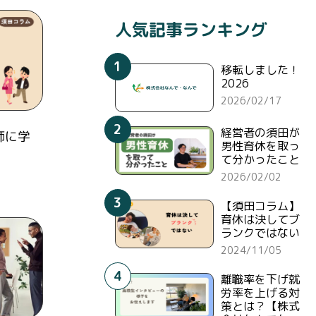
人気記事ランキング
1
移転しました！
2026
2026/02/17
2
経営者の須田が
師に学
男性育休を取っ
て分かったこと
2026/02/02
3
【須田コラム】
育休は決してブ
ランクではない
2024/11/05
4
離職率を下げ就
労率を上げる対
策とは？【株式