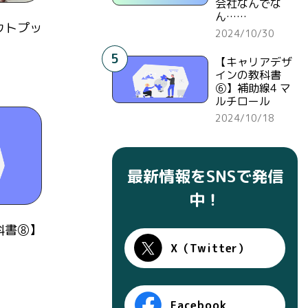
会社なんでな
ん……
ウトプッ
2024/10/30
5
【キャリアデザ
インの教科書
⑥】補助線4 マ
ルチロール
2024/10/18
最新情報をSNSで発信
中！
科書⑧】
X（Twitter）
Facebook