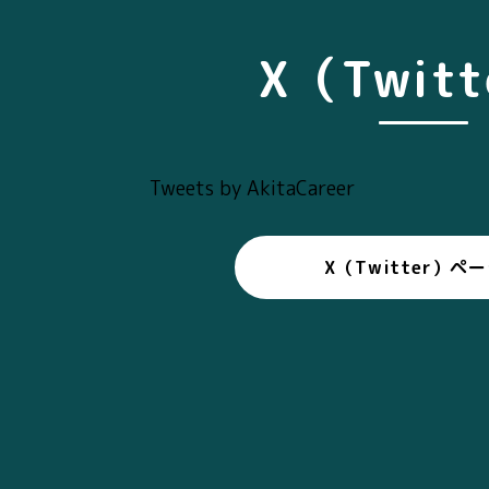
X（Twit
Tweets by AkitaCareer
X（Twitter）ペ