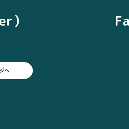
ter）
F
ージへ