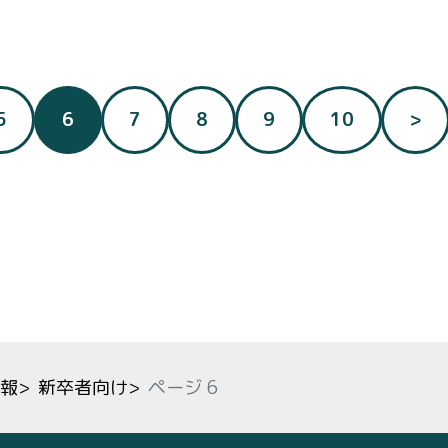
（現在のページ）
5
6
7
8
9
10
>
報
>
新卒者向け
>
ページ 6