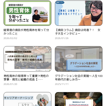
経営者の須田が男性育休を取って分
【須田コラム】須田は何者？！ 女
かったこと
子大生インタビュー
2026/02/02
2026/01/26
男性育休の取得率って重要⁈男性の
グラデーション社会の実現〜人生100
家事・育児と組織の成長【……
年時代の楽しみ方〜
2026/01/20
2025/11/11