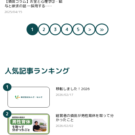
【須田コラム】お金と心理学②・給
与と欲求の話 ―採用する……
2025/04/15
（現在のページ）
1
2
3
4
5
>
≫
人気記事ランキング
1
移転しました！2026
2026/02/17
2
経営者の須田が男性育休を取って分
かったこと
2026/02/02