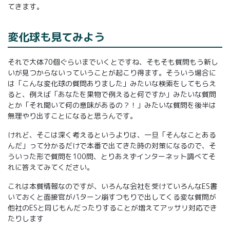
てきます。
変化球も見てみよう
それで大体70個ぐらいまでいくとですね、そもそも質問もう新し
いが見つからないっていうことが起こり得ます。そういう場合に
は「こんな変化球の質問ありました」みたいな検索をしてもらえ
ると、例えば「あなたを果物で例えると何ですか」みたいな質問
とか「それ聞いて何の意味があるの？！」みたいな質問を後半は
無理やり出すことになると思うんです。
けれど、そこは深く考えるというよりは、一旦「そんなことある
んだ」って分かるだけで本番で出てきた時の対策になるので、そ
ういった形で質問を100問、とりあえずインターネット調べてそ
れに答えてみてください。
これは本質情報なのですが、いろんな会社を受けていろんなES書
いておくと面接官がパターン崩すつもりで出してくる変な質問が
他社のESと同じもんだったりすることが増えてアッサリ対応でき
たりします