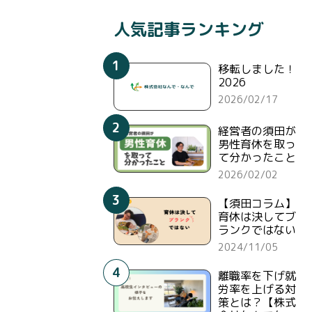
人気記事ランキング
1
移転しました！
2026
2026/02/17
2
経営者の須田が
男性育休を取っ
て分かったこと
2026/02/02
3
【須田コラム】
育休は決してブ
ランクではない
2024/11/05
4
離職率を下げ就
労率を上げる対
）
策とは？【株式