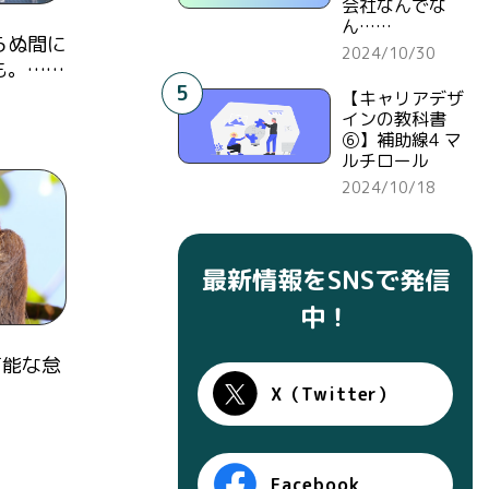
会社なんでな
ん……
らぬ間に
2024/10/30
も。……
5
【キャリアデザ
インの教科書
⑥】補助線4 マ
ルチロール
2024/10/18
最新情報をSNSで発信
中！
有能な怠
X（Twitter）
Facebook