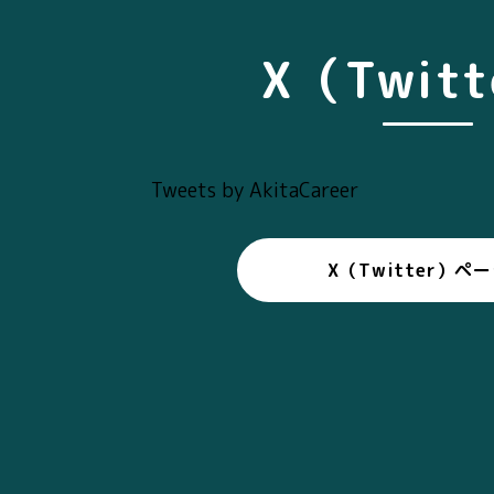
X（Twit
Tweets by AkitaCareer
X（Twitter）ペ