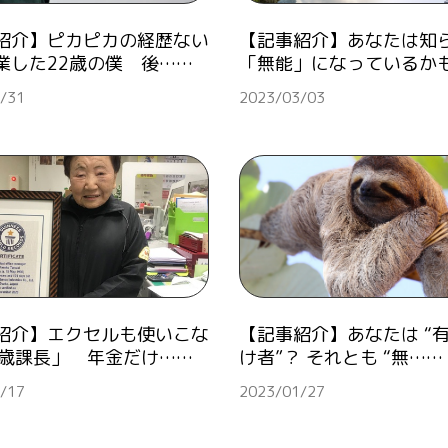
紹介】ピカピカの経歴ない
【記事紹介】あなたは知
業した22歳の僕 後……
「無能」になっているか
/31
2023/03/03
紹介】エクセルも使いこな
【記事紹介】あなたは “
1歳課長」 年金だけ……
け者”？ それとも “無……
/17
2023/01/27