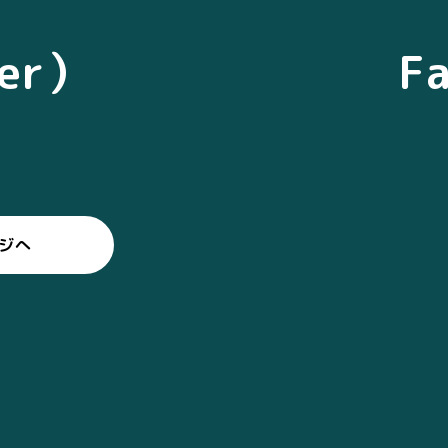
ter）
F
ージへ