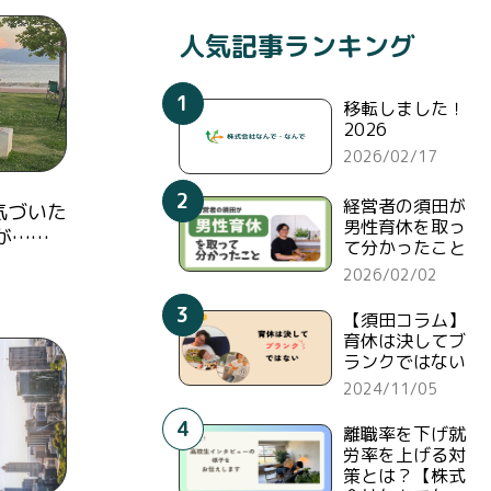
人気記事ランキング
1
移転しました！
2026
2026/02/17
2
経営者の須田が
気づいた
男性育休を取っ
が……
て分かったこと
2026/02/02
3
【須田コラム】
育休は決してブ
ランクではない
2024/11/05
4
離職率を下げ就
労率を上げる対
策とは？【株式