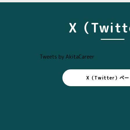
X（Twit
Tweets by AkitaCareer
X（Twitter）ペ