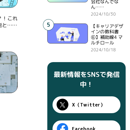
会社なんでな
ん……
2024/10/30
？！これ
5
能と……
【キャリアデザ
インの教科書
⑥】補助線4 マ
ルチロール
2024/10/18
最新情報をSNSで発信
中！
X（Twitter）
Facebook