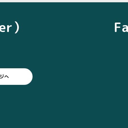
ter）
F
ージへ