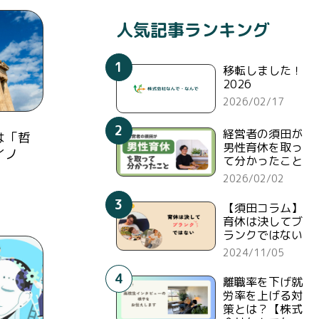
人気記事ランキング
1
移転しました！
2026
2026/02/17
2
経営者の須田が
は「哲
男性育休を取っ
イノ
て分かったこと
2026/02/02
3
【須田コラム】
育休は決してブ
ランクではない
2024/11/05
4
離職率を下げ就
労率を上げる対
策とは？【株式