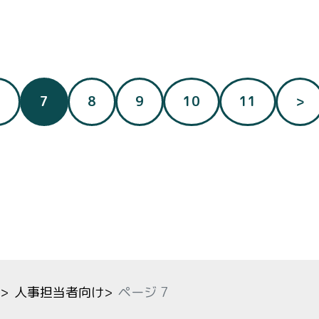
（現在のページ）
6
7
8
9
10
11
>
>
人事担当者向け
>
ページ 7