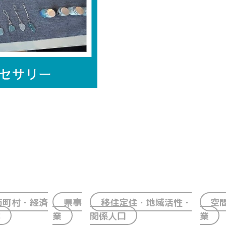
市町村・経済
県事
移住定住・地域活性・
空
体
業
関係人口
業