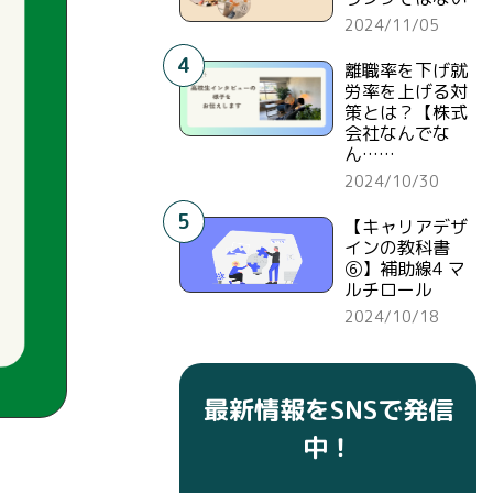
2024/11/05
4
離職率を下げ就
労率を上げる対
策とは？【株式
会社なんでな
ん……
2024/10/30
5
【キャリアデザ
インの教科書
⑥】補助線4 マ
ルチロール
2024/10/18
最新情報をSNSで発信
中！