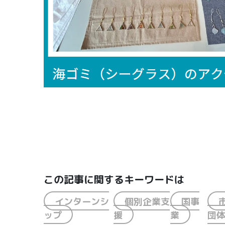
この記事に関するキーワードは
インターンシ
個別企業支
国事
ップ
援
業
団