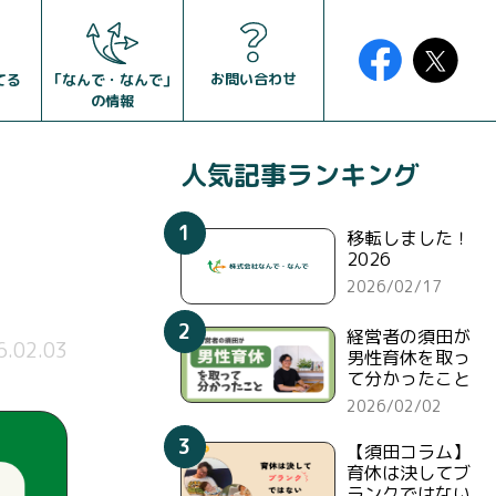
お問い合わせ
「なんで・なんで」
てる
の情報
人気記事ランキング
1
移転しました！
2026
2026/02/17
2
経営者の須田が
6.02.03
男性育休を取っ
て分かったこと
2026/02/02
3
【須田コラム】
育休は決してブ
ランクではない