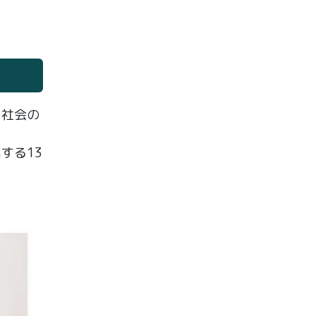
」
と社会の
出する13