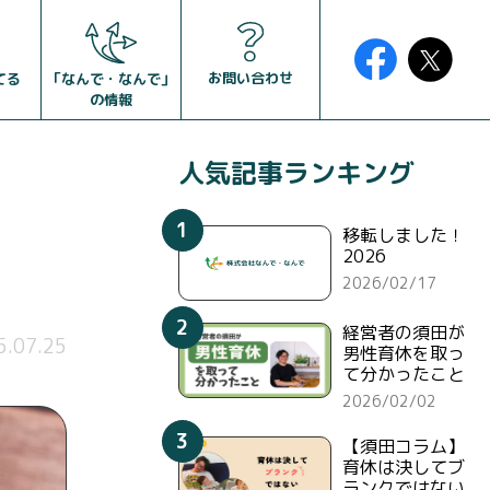
お問い合わせ
「なんで・なんで」
てる
の情報
人気記事ランキング
1
移転しました！
2026
2026/02/17
2
経営者の須田が
5.07.25
男性育休を取っ
て分かったこと
2026/02/02
3
【須田コラム】
育休は決してブ
ランクではない