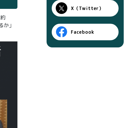
X（Twitter）
、約
るか」
Facebook