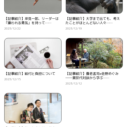
【記事紹介】岸見一郎、リーダーは
【記事紹介】大学まで出ても、考え
「嫌われる勇気」を持って……
たことがほとんどない人々……
2023/12/22
2023/12/19
【記事紹介】給付と負担について
【記事紹介】養老孟司×佐野めぐみ
──異世代対談から学ぶ……
2023/12/15
2023/12/12