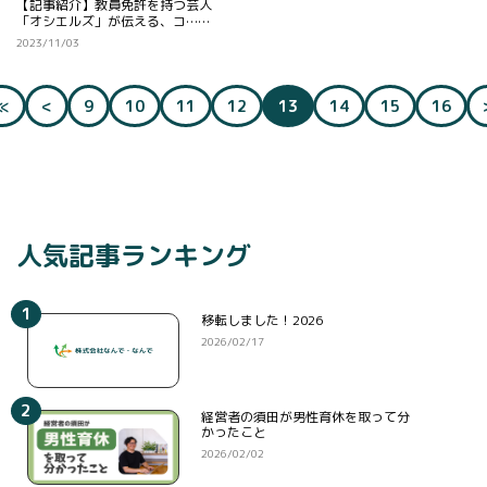
【記事紹介】教員免許を持つ芸人
「オシエルズ」が伝える、コ……
2023/11/03
（現在のページ）
≪
<
9
10
11
12
13
14
15
16
人気記事ランキング
1
移転しました！2026
2026/02/17
2
経営者の須田が男性育休を取って分
かったこと
2026/02/02